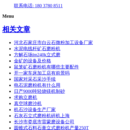
联系电话: 180 3780 8511
Menu
相关文章
河北石家庄市白云石微粉加工设备厂家
水泥电线杆矿石磨粉机
方解石场lm240k立式磨
金矿的设备及价格
鼠笼矿石磨粉机有哪些主要配件
开一家车床加工店有前景吗
国家对采石采沙手续
电石泥磨粉机有什么用
日产9000吨轻烧镁机制砂
求购立磨机
真空球磨沙机
机石沙设备生产厂家
石灰石立式磨粉机碎机上海
长沙市娄底市雷蒙磨设备公司
圆锥式石料石膏立式磨粉机产量250T