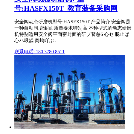
号:HASFX150T_教育装备采购网
安全阀动态研磨机型号:HASFX150T 产品简介 安全阀是
一种自动阀,密封面质量要求特别高,本种型式的动态研磨
机特别适用安全阀平面密封面的研プ饕怠6 心セ 胧止ぱ
心ハ啾龋 商岣吖ぷ .
联系电话: 180 3780 8511