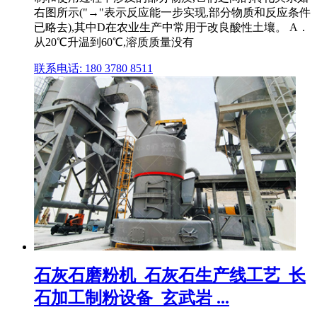
右图所示("→"表示反应能一步实现,部分物质和反应条件
已略去),其中D在农业生产中常用于改良酸性土壤。 A．
从20℃升温到60℃,溶质质量没有
联系电话: 180 3780 8511
石灰石磨粉机_石灰石生产线工艺_长
石加工制粉设备_玄武岩 ...