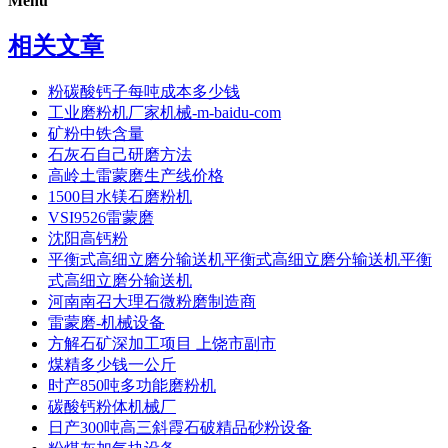
Menu
相关文章
粉碳酸钙子每吨成本多少钱
工业磨粉机厂家机械-m-baidu-com
矿粉中铁含量
石灰石自己研磨方法
高岭土雷蒙磨生产线价格
1500目水镁石磨粉机
VSI9526雷蒙磨
沈阳高钙粉
平衡式高细立磨分输送机平衡式高细立磨分输送机平衡
式高细立磨分输送机
河南南召大理石微粉磨制造商
雷蒙磨-机械设备
方解石矿深加工项目 上饶市副市
煤精多少钱一公斤
时产850吨多功能磨粉机
碳酸钙粉体机械厂
日产300吨高三斜霞石破精品砂粉设备