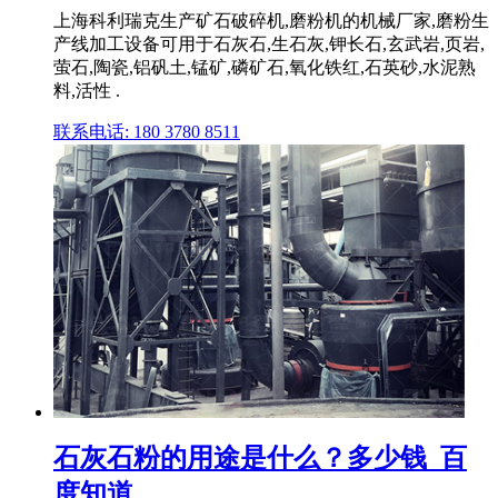
上海科利瑞克生产矿石破碎机,磨粉机的机械厂家,磨粉生
产线加工设备可用于石灰石,生石灰,钾长石,玄武岩,页岩,
萤石,陶瓷,铝矾土,锰矿,磷矿石,氧化铁红,石英砂,水泥熟
料,活性 .
联系电话: 180 3780 8511
石灰石粉的用途是什么？多少钱_百
度知道