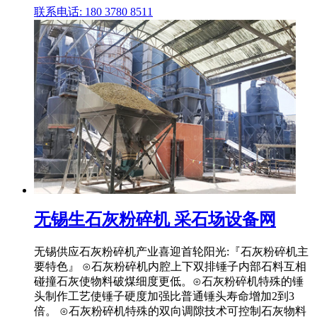
联系电话: 180 3780 8511
无锡生石灰粉碎机 采石场设备网
无锡供应石灰粉碎机产业喜迎首轮阳光:『石灰粉碎机主
要特色』 ⊙石灰粉碎机内腔上下双排锤子内部石料互相
碰撞石灰使物料破煤细度更低。⊙石灰粉碎机特殊的锤
头制作工艺使锤子硬度加强比普通锤头寿命增加2到3
倍。 ⊙石灰粉碎机特殊的双向调隙技术可控制石灰物料