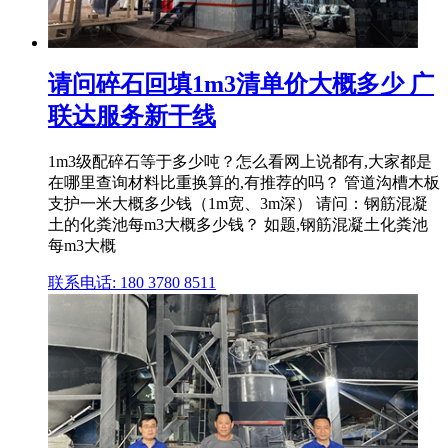
请问碎石回填1m3清单价大概多少 广
联达服务新干线
1m3级配碎石等于多少吨？怎么看网上说都有,大家都是
在哪里查询材料比重换算的,有推荐的吗？ 管道沟槽木板
支护一米大概多少钱（1m宽、3m深） 请问：钢筋混凝
土的化粪池每m3大概多少钱？ 如题,钢筋混凝土化粪池
每m3大概
联系电话: 180 3780 8511