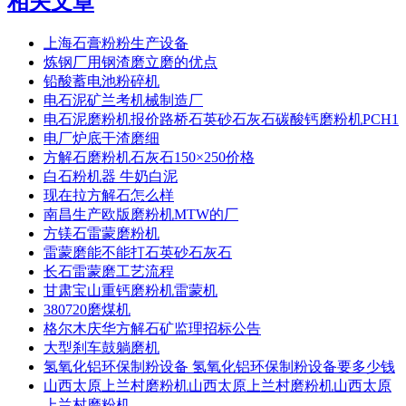
相关文章
上海石膏粉粉生产设备
炼钢厂用钢渣磨立磨的优点
铅酸蓄电池粉碎机
电石泥矿兰考机械制造厂
电石泥磨粉机报价路桥石英砂石灰石碳酸钙磨粉机PCH1
电厂炉底干渣磨细
方解石磨粉机石灰石150×250价格
白石粉机器 牛奶白泥
现在拉方解石怎么样
南昌生产欧版磨粉机MTW的厂
方镁石雷蒙磨粉机
雷蒙磨能不能打石英砂石灰石
长石雷蒙磨工艺流程
甘肃宝山重钙磨粉机雷蒙机
380720磨煤机
格尔木庆华方解石矿监理招标公告
大型刹车鼓躺磨机
氢氧化铝环保制粉设备 氢氧化铝环保制粉设备要多少钱
山西太原上兰村磨粉机山西太原上兰村磨粉机山西太原
上兰村磨粉机