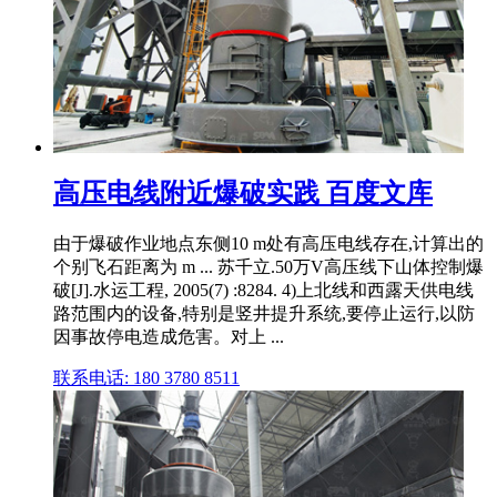
高压电线附近爆破实践 百度文库
由于爆破作业地点东侧10 m处有高压电线存在,计算出的
个别飞石距离为 m ... 苏千立.50万V高压线下山体控制爆
破[J].水运工程, 2005(7) :8284. 4)上北线和西露天供电线
路范围内的设备,特别是竖井提升系统,要停止运行,以防
因事故停电造成危害。对上 ...
联系电话: 180 3780 8511