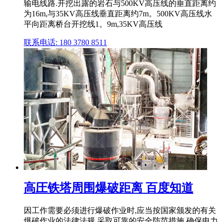
输电线路.开挖出露的岩石与500KV高压线的垂直距离约
为16m,与35KV高压线垂直距离约7m。500KV高压线水
平向距离桥台开挖线1。9m,35KV高压线
联系电话: 180 3780 8511
高圧铁塔周围爆破距离 百度知道
因工作需要必须进行爆破作业时,应当按国家颁发的有关
爆破作业的法律法规,采取可靠的安全防范措施,确保电力