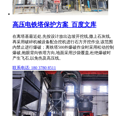
高压电铁塔保护方案_百度文库
在离塔基最近处,先按设计放出边坡开挖线,撒上石灰线,
再采用破碎机械设备配合挖机进行石方开挖作业,该范围
内禁止进行爆破；离铁塔500外爆破作业时采用松动控制
爆破,炮眼背向铁塔方向,地面采用沙袋覆盖,杜绝爆破时
产生飞石,以免伤及高压线。
联系电话: 180 3780 8511