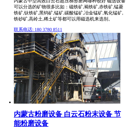
内蒙古中型高效白云石超压梯形磨网哪种较好 磁选设备
可以分选的矿物很多比如：磁铁矿,褐铁矿,赤铁矿,锰菱
铁矿,钛铁矿,黑钨矿,锰矿,碳酸锰矿,冶金锰矿,氧化锰矿,
铁砂矿,高岭土,稀土矿等都可以用磁选机来选别。
联系电话: 180 3780 8511
内蒙古粉磨设备 白云石粉末设备 节
能粉磨设备