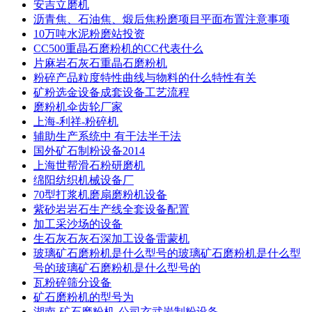
安吉立磨机
沥青焦、石油焦、煅后焦粉磨项目平面布置注意事项
10万吨水泥粉磨站投资
CC500重晶石磨粉机的CC代表什么
片麻岩石灰石重晶石磨粉机
粉碎产品粒度特性曲线与物料的什么特性有关
矿粉选金设备成套设备工艺流程
磨粉机伞齿轮厂家
上海-利祥-粉碎机
辅助生产系统中 有干法半干法
国外矿石制粉设备2014
上海世帮滑石粉研磨机
绵阳纺织机械设备厂
70型打浆机磨扇磨粉机设备
紫砂岩岩石生产线全套设备配置
加工采沙场的设备
生石灰石灰石深加工设备雷蒙机
玻璃矿石磨粉机是什么型号的玻璃矿石磨粉机是什么型
号的玻璃矿石磨粉机是什么型号的
瓦粉碎筛分设备
矿石磨粉机的型号为
湖南-矿石磨粉机-公司玄武岩制粉设备