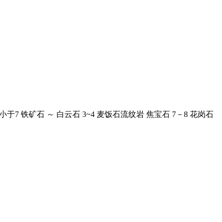
于7 铁矿石 ～ 白云石 3~4 麦饭石流纹岩 焦宝石 7－8 花岗石