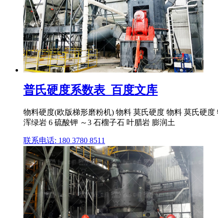
普氏硬度系数表_百度文库
物料硬度(欧版梯形磨粉机) 物料 莫氏硬度 物料 莫氏硬度 物料
浑绿岩 6 硫酸钾 ～3 石榴子石 叶腊岩 膨润土
联系电话: 180 3780 8511