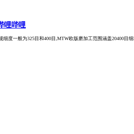
哔哩哔哩
度一般为325目和400目,MTW欧版磨加工范围涵盖20400目