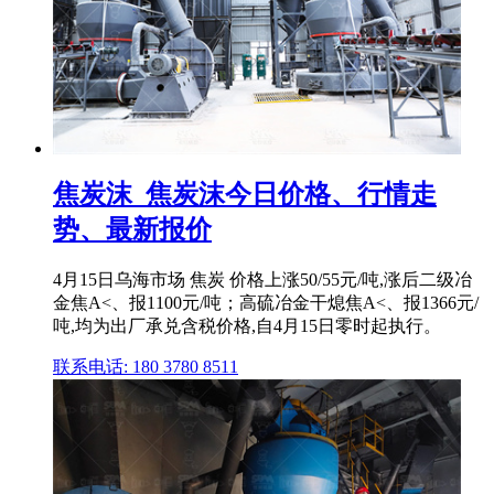
焦炭沫_焦炭沫今日价格、行情走
势、最新报价
4月15日乌海市场 焦炭 价格上涨50/55元/吨,涨后二级冶
金焦A<、报1100元/吨；高硫冶金干熄焦A<、报1366元/
吨,均为出厂承兑含税价格,自4月15日零时起执行。
联系电话: 180 3780 8511