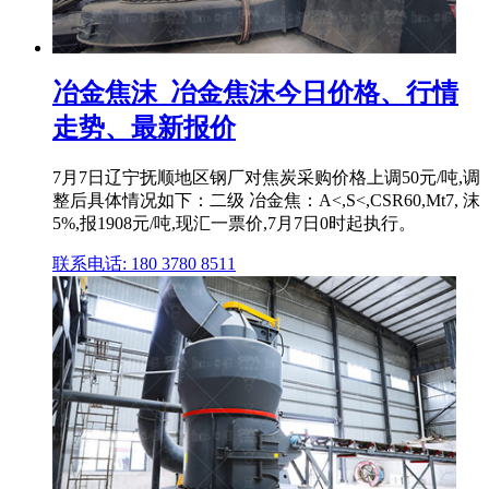
冶金焦沫_冶金焦沫今日价格、行情
走势、最新报价
7月7日辽宁抚顺地区钢厂对焦炭采购价格上调50元/吨,调
整后具体情况如下：二级 冶金焦：A<,S<,CSR60,Mt7, 沫
5%,报1908元/吨,现汇一票价,7月7日0时起执行。
联系电话: 180 3780 8511