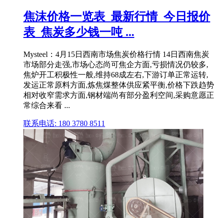
焦沫价格一览表_最新行情_今日报价
表_焦炭多少钱一吨 ...
Mysteel：4月15日西南市场焦炭价格行情 14日西南焦炭
市场部分走强,市场心态尚可焦企方面,亏损情况仍较多,
焦炉开工积极性一般,维持68成左右,下游订单正常运转,
发运正常原料方面,炼焦煤整体供应紧平衡,价格下跌趋势
相对收窄需求方面,钢材端尚有部分盈利空间,采购意愿正
常综合来看 ...
联系电话: 180 3780 8511