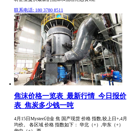
联系电话: 180 3780 8511
焦沫价格一览表_最新行情_今日报价
表_焦炭多少钱一吨
4月15日Mysteel冶金 焦 国产现货 价格 指数,较上日+,4月
均价。 各区域 价格 指数如下： 华北（+）,华东（+）
华中（+）,西 .