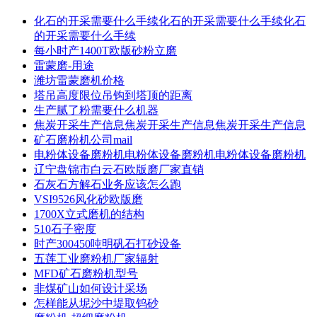
化石的开采需要什么手续化石的开采需要什么手续化石
的开采需要什么手续
每小时产1400T欧版砂粉立磨
雷蒙磨-用途
潍坊雷蒙磨机价格
塔吊高度限位吊钩到塔顶的距离
生产腻了粉需要什么机器
焦炭开采生产信息焦炭开采生产信息焦炭开采生产信息
矿石磨粉机公司mail
电粉体设备磨粉机电粉体设备磨粉机电粉体设备磨粉机
辽宁盘锦市白云石欧版磨厂家直销
石灰石方解石业务应该怎么跑
VSI9526风化砂欧版磨
1700X立式磨机的结构
510石子密度
时产300450吨明矾石打砂设备
五莲工业磨粉机厂家辐射
MFD矿石磨粉机型号
非煤矿山如何设计采场
怎样能从坭沙中堤取钨砂