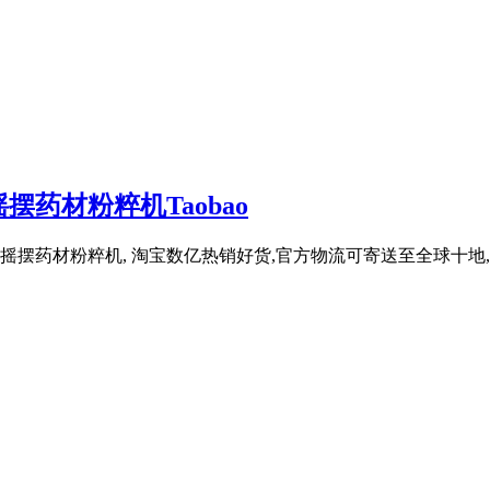
摆药材粉粹机Taobao
半摇摆药材粉粹机, 淘宝数亿热销好货,官方物流可寄送至全球十