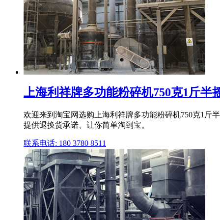
上海利祥牌多功能粉碎机750克1斤半摇
欢迎来到淘宝网选购上海利祥牌多功能粉碎机750克1斤
提供退换货承诺、让你简单淘到宝。
联系电话: 180 3780 8511