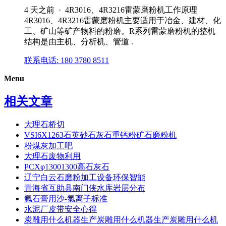
4 天之前 · 4R3016、4R3216雷蒙磨粉机工作原理
4R3016、4R3216雷蒙磨粉机主要适用于冶金、建材、化
工、矿山等矿产物料的粉磨。R系列雷蒙磨粉机的整机
结构是由主机、分析机、管道 .
联系电话: 180 3780 8511
Menu
相关文章
大理石桥切
VSI6X1263石英砂石灰石重钙粉矿石磨粉机
粉煤灰加工吧
大理石废物利用
PCXφ13001300高石灰石
辽宁白云石磨粉加工设备环保智能
青海省互助县南门侠水库岩层分布
氟石膏用沙-氯离子标准
水泥厂皮带安全心得
炭雕用什么机器生产炭雕用什么机器生产炭雕用什么机