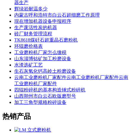
器生产
辉绿岩耐温多少
内蒙古呼和浩特市白云石超细磨工作原理
现在增加机器设备申报程序
生产废活性炭的机器
砖厂财务管理流程
TK8618煤矸石超重晶石磨粉机
环辊磨价格表
工业磨粉机厂家怎么缴税
山东淄博钴矿加工粉磨设备
水渣选矿工艺
生石灰氧化钙高岭土粉磨设备
云南工业磨粉机厂家配件云南工业磨粉机厂家配件云南
工业磨粉机厂家配件
四辊粉碎机的基本构造锤式粉碎机
山西朔州市白云石欧版磨型号
加工三角型规格粉碎设备
热销产品