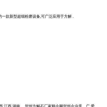
发的一款新型超细粉磨设备,可广泛应用于方解 .
广西,江西,湖南 。贺州方解石厂家顺企网贺州企业库。广 爱