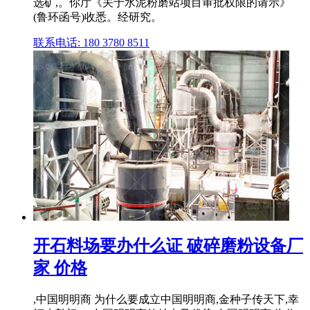
选矿,。你厅《关于水泥粉磨站项目审批权限的请示》
(鲁环函号)收悉。经研究。
联系电话: 180 3780 8511
开石料场要办什么证 破碎磨粉设备厂
家 价格
,中国明明商 为什么要成立中国明明商,金种子传天下,幸