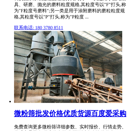
具、研磨、抛光的磨料粒度规格,其粒度号以"F"打头,称
为"F粒度号磨料";另一类是用于涂附磨料的磨粒粒度规
格,其粒度号以"P"打头,称为"P粒度 ...
联系电话: 180 3780 8511
微粉筛批发价格优质货源百度爱采购
免费查询更多微粉筛详细参数、实时报价、行情走势、