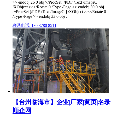
>> endobj 26 0 obj >/ProcSet [/PDF /Text /ImageC ]
/XObject >>>/Rotate 0 /Type /Page >> endobj 30 0 obj
>/ProcSet [/PDF /Text /ImageC ] /XObject >>>/Rotate 0
/Type /Page >> endobj 33 0 obj .
联系电话: 180 3780 8511
【台州临海市】企业|厂家|黄页|名录_
顺企网