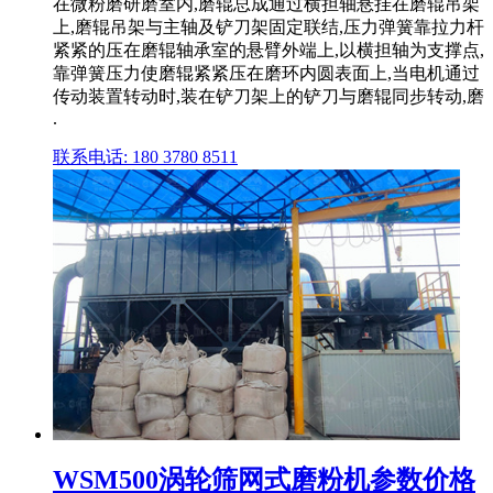
在微粉磨研磨室内,磨辊总成通过横担轴悬挂在磨辊吊架
上,磨辊吊架与主轴及铲刀架固定联结,压力弹簧靠拉力杆
紧紧的压在磨辊轴承室的悬臂外端上,以横担轴为支撑点,
靠弹簧压力使磨辊紧紧压在磨环内圆表面上,当电机通过
传动装置转动时,装在铲刀架上的铲刀与磨辊同步转动,磨
.
联系电话: 180 3780 8511
WSM500涡轮筛网式磨粉机参数价格