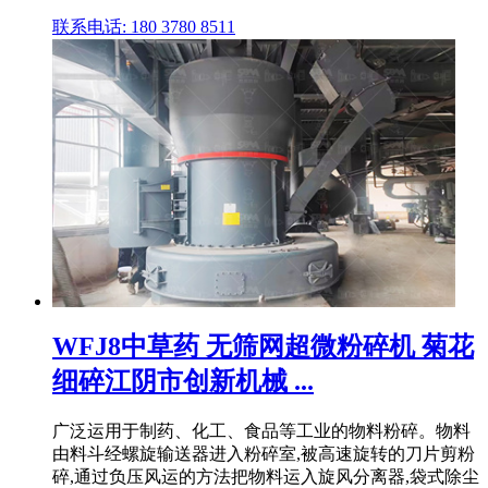
联系电话: 180 3780 8511
WFJ8中草药 无筛网超微粉碎机 菊花
细碎江阴市创新机械 ...
广泛运用于制药、化工、食品等工业的物料粉碎。物料
由料斗经螺旋输送器进入粉碎室,被高速旋转的刀片剪粉
碎,通过负压风运的方法把物料运入旋风分离器,袋式除尘