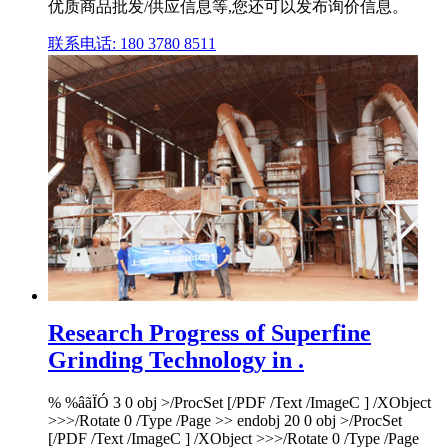
优质商品批发/供应信息等,您还可以发布询价信息。
联系电话: 180 3780 8511
Research Progress of Superfine
Grinding Technology in .
% %âãÏÓ 3 0 obj >/ProcSet [/PDF /Text /ImageC ] /XObject
>>>/Rotate 0 /Type /Page >> endobj 20 0 obj >/ProcSet
[/PDF /Text /ImageC ] /XObject >>>/Rotate 0 /Type /Page