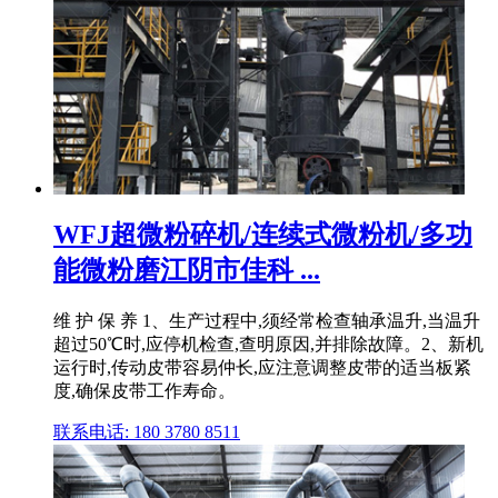
WFJ超微粉碎机/连续式微粉机/多功
能微粉磨江阴市佳科 ...
维 护 保 养 1、生产过程中,须经常检查轴承温升,当温升
超过50℃时,应停机检查,查明原因,并排除故障。2、新机
运行时,传动皮带容易仲长,应注意调整皮带的适当板紧
度,确保皮带工作寿命。
联系电话: 180 3780 8511