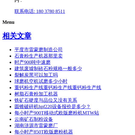
内 .
联系电话: 180 3780 8511
Menu
相关文章
平度市雷蒙磨制造公司
石膏粉生产机器那里卖
时产900吨中速磨
建筑废墟制砖石粉规格一般多少
裂解炭黑可以加工吗
球磨机空机试磨多少小时
重钙粉生产线重钙粉生产线重钙粉生产线
树脂石膏粉加工机器
铁矿石硬度与品位又没有关系
圆锥破碎机hpf220设备报价是多少？
每小时产900T移动式欧版磨粉机MTW站
云南矿石制粉设备
湖南涟源市雷蒙磨厂
每小时产850T欧版磨粉机器