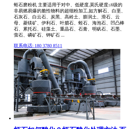
蛭石磨粉机 主要适用于对中、低硬度,莫氏硬度≤6级的
非易燃易爆的脆性物料的超细粉加工,如方解石、白垩、
石灰石、白云石、炭黑、高岭土、膨润土、滑石、云
母、菱镁矿、伊利石、叶腊石、蛭石、海泡石、凹凸棒
石、累托石、硅藻土、重晶石、石膏、明矾石、石墨、
萤石、磷矿石、钾矿石 ...
联系电话: 180 3780 8511