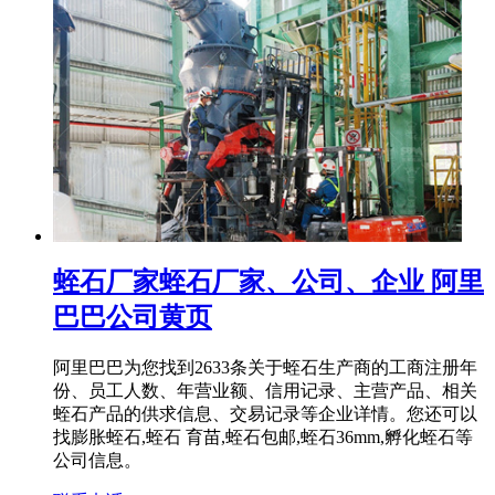
蛭石厂家蛭石厂家、公司、企业 阿里
巴巴公司黄页
阿里巴巴为您找到2633条关于蛭石生产商的工商注册年
份、员工人数、年营业额、信用记录、主营产品、相关
蛭石产品的供求信息、交易记录等企业详情。您还可以
找膨胀蛭石,蛭石 育苗,蛭石包邮,蛭石36mm,孵化蛭石等
公司信息。