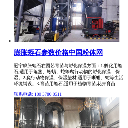
膨胀蛭石参数价格中国粉体网
冠宇膨胀蛭石在园艺育苗与孵化保温方面：1.孵化用蛭
石,适用于龟鳖、蜥蜴、蛇等爬行动物的孵化保温、保
湿。2.爬行动物保温、保湿垫材,适用于晰蜴、蛇等生活
环境铺设。3.育苗用蛭石,适用于植物育苗,花卉育苗
联系电话: 180 3780 8511