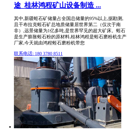
途_桂林鸿程矿山设备制造 ...
其中,新疆蛭石矿储量占全国总储量的95%以上,据勘测,
且干布拉克蛭石矿总地质储量居世界第二（仅次于南
非）,远景储量为1亿多吨,是世界罕见的超大矿床。蛭石
是生产膨胀蛭石粉的原材料,桂林鸿程是蛭石磨粉机生产
厂家,今天就由鸿程蛭石磨粉机带您
联系电话: 180 3780 8511