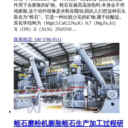
作用下会膨胀的矿物。蛭石在被高温加热时,本身会不停
地膨胀,这个动作很像是水蛭在蠕动,因此人们把这种石头
取名为"蛭石"。它是一种比较少见的矿物,属于硅酸盐。
其化学结构为（Mg0,5,Ca0,5,Na,K）0,7（Mg,Fe,Al）
3[（OH）2|（Al,Si）2Si2O10 ...
联系电话: 180 3780 8511
蛭石磨粉机膨胀蛭石生产加工过程研