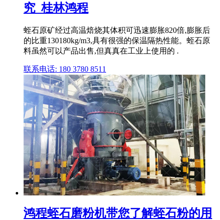
究_桂林鸿程
蛭石原矿经过高温焙烧其体积可迅速膨胀820倍,膨胀后
的比重130180kg/m3,具有很强的保温隔热性能。蛭石原
料虽然可以产品出售,但真真在工业上使用的 .
联系电话: 180 3780 8511
鸿程蛭石磨粉机带您了解蛭石粉的用