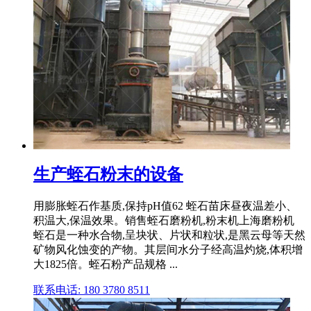
生产蛭石粉末的设备
用膨胀蛭石作基质,保持pH值62 蛭石苗床昼夜温差小、
积温大,保温效果。销售蛭石磨粉机,粉末机上海磨粉机
蛭石是一种水合物,呈块状、片状和粒状,是黑云母等天然
矿物风化蚀变的产物。其层间水分子经高温灼烧,体积增
大1825倍。蛭石粉产品规格 ...
联系电话: 180 3780 8511