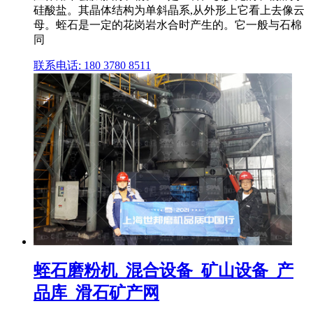
硅酸盐。其晶体结构为单斜晶系,从外形上它看上去像云
母。蛭石是一定的花岗岩水合时产生的。它一般与石棉
同
联系电话: 180 3780 8511
蛭石磨粉机_混合设备_矿山设备_产
品库_滑石矿产网