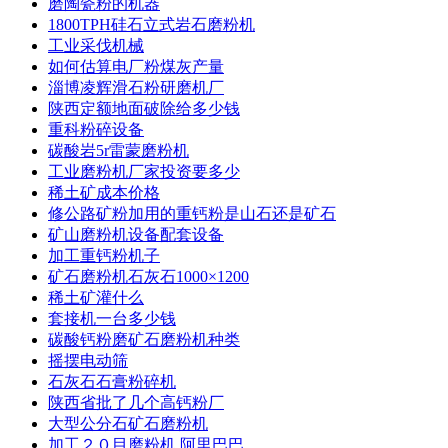
磨陶瓷粉的机器
1800TPH硅石立式岩石磨粉机
工业采伐机械
如何估算电厂粉煤灰产量
淄博凌辉滑石粉研磨机厂
陕西定额地面破除给多少钱
重科粉碎设备
碳酸岩5r雷蒙磨粉机
工业磨粉机厂家投资要多少
稀土矿成本价格
修公路矿粉加用的重钙粉是山石还是矿石
矿山磨粉机设备配套设备
加工重钙粉机子
矿石磨粉机石灰石1000×1200
稀土矿灌什么
套接机一台多少钱
碳酸钙粉磨矿石磨粉机种类
摇摆电动筛
石灰石石膏粉碎机
陕西省批了几个高钙粉厂
大型公分石矿石磨粉机
加工２０目磨粉机 阿里巴巴