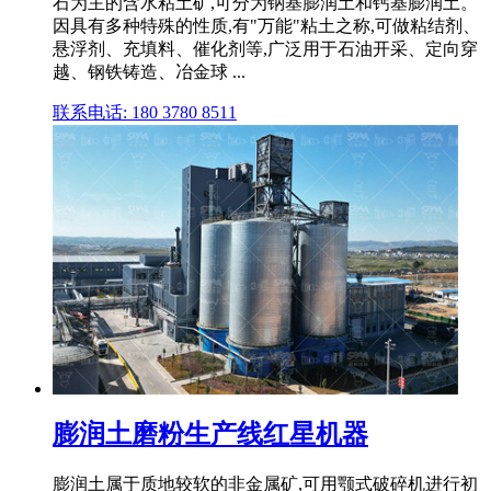
石为主的含水粘土矿,可分为钠基膨润土和钙基膨润土。
因具有多种特殊的性质,有"万能"粘土之称,可做粘结剂、
悬浮剂、充填料、催化剂等,广泛用于石油开采、定向穿
越、钢铁铸造、冶金球 ...
联系电话: 180 3780 8511
膨润土磨粉生产线红星机器
膨润土属于质地较软的非金属矿,可用颚式破碎机进行初