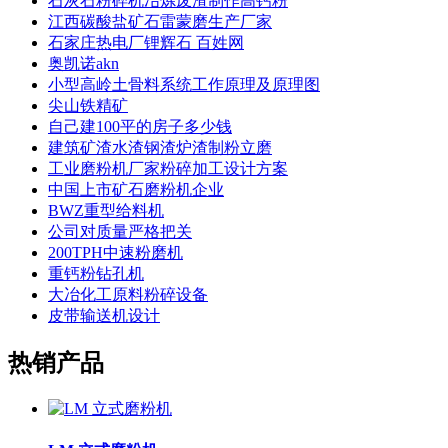
石灰石粉碎机冶炼废渣制作高钙粉
江西碳酸盐矿石雷蒙磨生产厂家
石家庄热电厂锂辉石 百姓网
奥凯诺akn
小型高岭土骨料系统工作原理及原理图
尖山铁精矿
自己建100平的房子多少钱
建筑矿渣水渣钢渣炉渣制粉立磨
工业磨粉机厂家粉碎加工设计方案
中国上市矿石磨粉机企业
BWZ重型给料机
公司对质量严格把关
200TPH中速粉磨机
重钙粉钻孔机
大冶化工原料粉碎设备
皮带输送机设计
热销产品