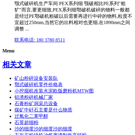
颚式破碎机生产车间 PEX系列细 颚破相比PE系列"粗
犷"而言,要更细致,PEX系列细鄂破机破碎的物料一般都
是经过PE鄂破机粗破以后需要再进行中碎的物料,粒度不
宜超过250mm,当然它的出料相对也更细,在1890mm之间
调整 ...
联系电话: 180 3780 8511
Menu
相关文章
矿山粉碎设备安装队
鄂式破碎机零件价格表
小挖掘机改装水泥欧版磨粉机MTW图
铝渣粉碎机械厂家
石膏粉矿洞采总设备
煤矿中矸石主要是什么物质
过氧化二苯甲醇
石英超细粉
沙的细度沙的细度沙的细度