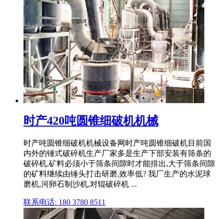
时产420吨圆锥细破机机械
时产吨圆锥细破机机械设备网时产吨圆锥细破机目前国
内外的锤式破碎机生产厂家多是生产下部安装有筛条的
破碎机,矿料必须小于筛条间隙时才能排出,大于筛条间隙
的矿料继续由锤头打击研磨,效率低? 我厂生产的水泥球
磨机,河卵石制沙机,对辊破碎机 ...
联系电话: 180 3780 8511