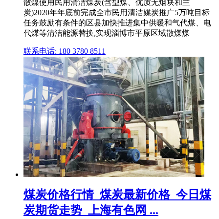
散煤使用民用清洁煤炭(含型煤、优质无烟块和兰
炭)2020年年底前完成全市民用清洁媒炭推广5万吨目标
任务鼓励有条件的区县加快推进集中供暖和气代煤、电
代煤等清洁能源替换,实现淄博市平原区域散煤煤
联系电话: 180 3780 8511
煤炭价格行情_煤炭最新价格_今日煤
炭期货走势_上海有色网 ...