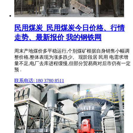
民用煤炭_民用煤炭今日价格、行情
走势、最新报价 我的钢铁网
周末产地煤价多平稳运行,个别煤矿根据自身销售小幅调
整价格,整体表现为涨多跌少。 现阶段居 民用 电需求增
量不足,电厂去库进程缓慢,但部分贸易商对后市仍有一定
预 .
联系电话: 180 3780 8511