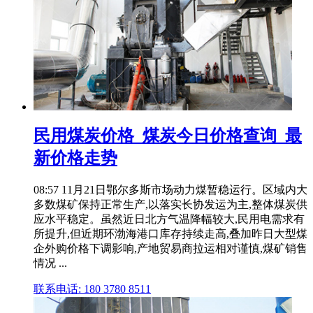
民用煤炭价格_煤炭今日价格查询_最
新价格走势
08:57 11月21日鄂尔多斯市场动力煤暂稳运行。区域内大
多数煤矿保持正常生产,以落实长协发运为主,整体煤炭供
应水平稳定。虽然近日北方气温降幅较大,民用电需求有
所提升,但近期环渤海港口库存持续走高,叠加昨日大型煤
企外购价格下调影响,产地贸易商拉运相对谨慎,煤矿销售
情况 ...
联系电话: 180 3780 8511