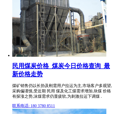
民用煤炭价格_煤炭今日价格查询_最
新价格走势
煤矿销售仍以长协及刚需用户拉运为主,市场客户多观望,
采购偏谨慎,受近期 民用 煤及化工煤需求增加,块煤 价格
有探涨之势,沫煤需求仍显疲软,为刺激拉运下调煤 .
联系电话: 180 3780 8511