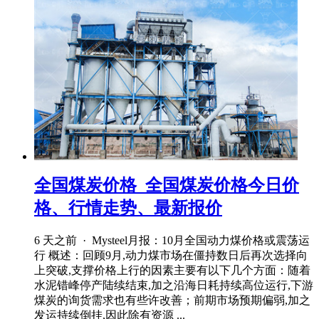
全国煤炭价格_全国煤炭价格今日价
格、行情走势、最新报价
6 天之前 · Mysteel月报：10月全国动力煤价格或震荡运
行 概述：回顾9月,动力煤市场在僵持数日后再次选择向
上突破,支撑价格上行的因素主要有以下几个方面：随着
水泥错峰停产陆续结束,加之沿海日耗持续高位运行,下游
煤炭的询货需求也有些许改善；前期市场预期偏弱,加之
发运持续倒挂,因此除有资源 ...