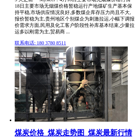
18日主要市场无烟煤价格暂稳运行产地煤矿生产基本保
持平稳,市场供应情况良好,多数煤企库存压力尚且不大,
报价暂稳为主,贵州地区个别煤企为刺激拉运,小幅下调报
价需求方面,民用及化工客户阶段性补库基本结束,少量拉
运多以刚需为主,贸易商 ...
联系电话: 180 3780 8511
煤炭价格_煤炭走势图_煤炭最新行情