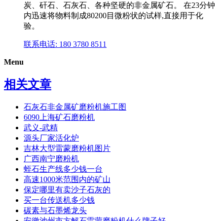
炭、矸石、石灰石、各种坚硬的非金属矿石。 在23分钟
内迅速将物料制成80200目微粉状的试样,直接用于化
验。
联系电话: 180 3780 8511
Menu
相关文章
石灰石非金属矿磨粉机施工图
6090上海矿石磨粉机
武义-武精
源头厂家活化炉
吉林大型雷蒙磨粉机图片
广西南宁磨粉机
蛭石生产线多少钱一台
高速1000米范围内的矿山
保定哪里有卖沙子石灰的
买一台传送机多少钱
碳素与石墨烯龙头
安徽池州市方解石雷蒙磨粉机什么牌子好