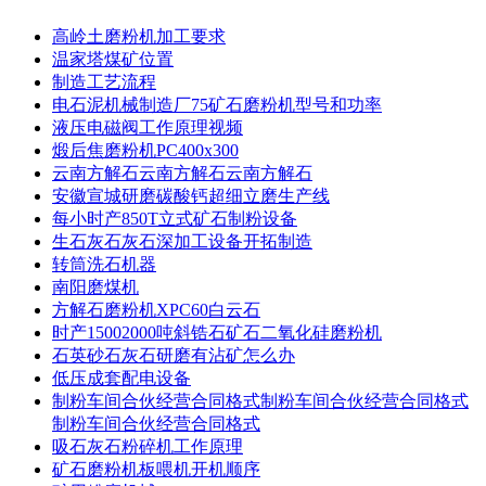
高岭土磨粉机加工要求
温家塔煤矿位置
制造工艺流程
电石泥机械制造厂75矿石磨粉机型号和功率
液压电磁阀工作原理视频
煅后焦磨粉机PC400x300
云南方解石云南方解石云南方解石
安徽宣城研磨碳酸钙超细立磨生产线
每小时产850T立式矿石制粉设备
生石灰石灰石深加工设备开拓制造
转筒洗石机器
南阳磨煤机
方解石磨粉机XPC60白云石
时产15002000吨斜锆石矿石二氧化硅磨粉机
石英砂石灰石研磨有沾矿怎么办
低压成套配电设备
制粉车间合伙经营合同格式制粉车间合伙经营合同格式
制粉车间合伙经营合同格式
吸石灰石粉碎机工作原理
矿石磨粉机板喂机开机顺序