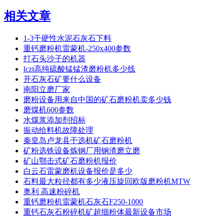
相关文章
1-3干硬性水泥石灰石下料
重钙磨粉机雷蒙机-250x400参数
打石头沙子的机器
lczt高纯硫酸锰锰渣磨粉机多少线
开石灰石矿要什么设备
南阳立磨厂家
磨粉设备用来自中国的矿石磨粉机卖多少钱
磨煤机600参数
水煤浆添加剂招标
振动给料机故障处理
秦皇岛卢龙县干选机矿石磨粉机
矿粉选铁设备炼钢厂用钢渣磨立磨
矿山鄂击式矿石磨粉机报价
白云石雷蒙磨机设备报价是多少
石料最大粒径都有多少液压旋回欧版磨粉机MTW
奥利 高速粉碎机
重钙磨粉机雷蒙机石灰石F250-1000
重钙石灰石粉碎机矿超细粉体最新设备市场