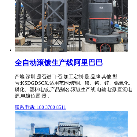
全自动滚镀生产线阿里巴巴
产地:深圳,是否进口:否,加工定制:是,品牌:其他,型
号:KSDGDSCX,适用范围:镀铜、镍、铬、锌、铝氧化、
磷化、塑料电镀,产品别名:滚镀生产线,电镀电源:直流电
源,电镀位置:浸 .
联系电话: 180 3780 8511