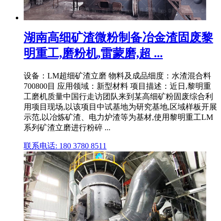
湖南高细矿渣微粉制备冶金渣固废黎
明重工,磨粉机,雷蒙磨,超 ...
设备：LM超细矿渣立磨 物料及成品细度：水渣混合料
700800目 应用领域：新型材料 项目描述：近日,黎明重
工磨机质量中国行走访团队来到某高细矿粉固废综合利
用项目现场,以该项目中试基地为研究基地,区域样板开展
示范,以冶炼矿渣、电力炉渣等为基材,使用黎明重工LM
系列矿渣立磨进行粉碎 ...
联系电话: 180 3780 8511