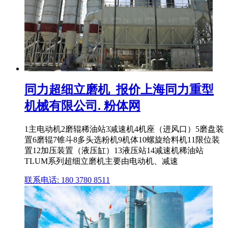
同力超细立磨机_报价上海同力重型
机械有限公司. 粉体网
1主电动机2磨辊稀油站3减速机4机座（进风口）5磨盘装
置6磨辊7锥斗8多头选粉机9机体10螺旋给料机11限位装
置12加压装置（液压缸）13液压站14减速机稀油站
TLUM系列超细立磨机主要由电动机、减速
联系电话: 180 3780 8511