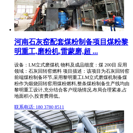
河南石灰窑配套煤粉制备项目煤粉黎
明重工,磨粉机,雷蒙磨,超 ...
设备：LM立式磨煤机 物料及成品细度：煤 200目 应用
领域：石灰回转窑燃料 项目描述：该项目为石灰回转窑
前端煤粉制备环节,采用黎明重工LM立式磨煤机制备煤
粉作为煅烧回转窑用煤粉燃料,整条煤粉制备生产线均由
黎明重工设计,充分结合客户现场情况,布局合理紧凑,占
地面积小,投资费用低。
联系电话: 180 3780 8511