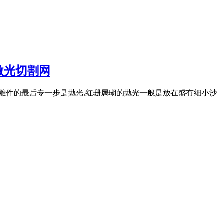
激光切割网
雕件的最后专一步是抛光,红珊属瑚的抛光一般是放在盛有细小沙粒