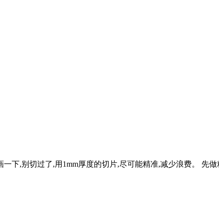
下,别切过了,用1mm厚度的切片,尽可能精准,减少浪费。 先做粗