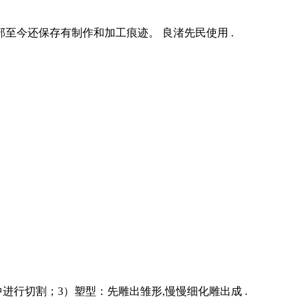
至今还保存有制作和加工痕迹。 良渚先民使用 .
行切割；3）塑型：先雕出雏形,慢慢细化雕出成 .