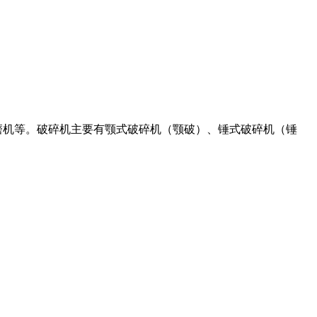
雷蒙磨机等。破碎机主要有颚式破碎机（颚破）、锤式破碎机（锤