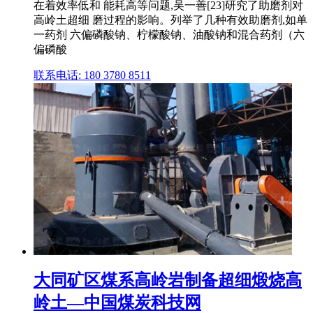
在着效率低和 能耗高等问题,吴一善[23]研究了助磨剂对
高岭土超细 磨过程的影响。列举了几种有效助磨剂,如单
一药剂 六偏磷酸钠、柠檬酸钠、油酸钠和混合药剂（六
偏磷酸
联系电话: 180 3780 8511
大同矿区煤系高岭岩制备超细煅烧高
岭土—中国煤炭科技网