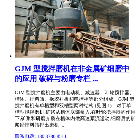
GJM 型搅拌磨机在非金属矿细磨中
的应用 破碎与粉磨专栏 ...
GJM 型搅拌磨机主要由电动机、减速器、叶轮搅拌器、
槽体、排料筛、橡胶衬板和电控柜等部分组成。GJM 型
搅拌磨机有单槽型和双槽型两种结构 (见图 1)：对于单
槽型搅拌磨机,矿浆从槽体底部泵入,在叶轮搅拌器的作用
下,矿浆和研磨介质在槽体内做高速紊流运动,细磨后的矿
浆经排料筛排出磨机 ...
联系电话: 180 3780 8511