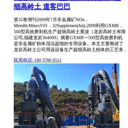
细高岭土 道客巴巴
第32卷增刊2009年7月非金属矿NOn．
MemllicMinesV01．32SupplementJuly,2009利用GXMB．
500型高效磨剥机生产超细高岭土黄波（龙岩高岭土有限
公司,福建龙岩364000）摘要GXMB一500型高效磨剥机
是非金属矿粉体湿法超细的专用设备。本文主要阐述了
龙岩高岭土公司用该设备生产超细高岭土粉体的工艺务 .
联系电话: 180 3780 8511