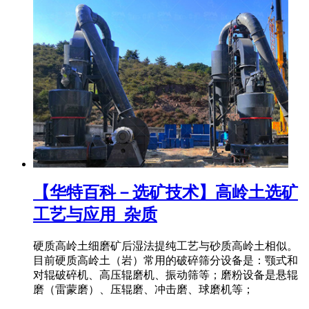
【华特百科－选矿技术】高岭土选矿
工艺与应用_杂质
硬质高岭土细磨矿后湿法提纯工艺与砂质高岭土相似。
目前硬质高岭土（岩）常用的破碎筛分设备是：颚式和
对辊破碎机、高压辊磨机、振动筛等；磨粉设备是悬辊
磨（雷蒙磨）、压辊磨、冲击磨、球磨机等；