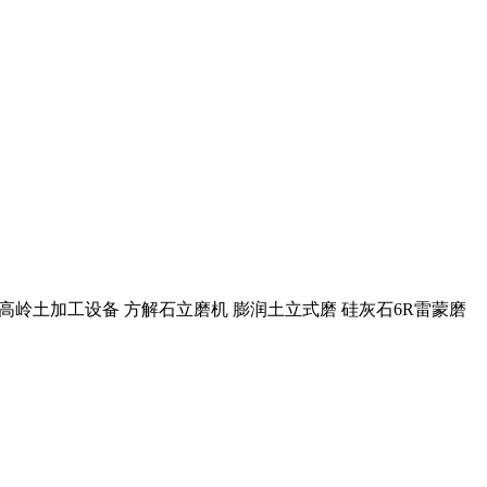
机 高岭土加工设备 方解石立磨机 膨润土立式磨 硅灰石6R雷蒙磨