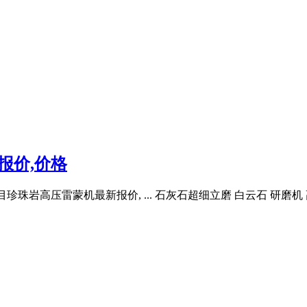
报价,价格
0目珍珠岩高压雷蒙机最新报价, ... 石灰石超细立磨 白云石 研磨