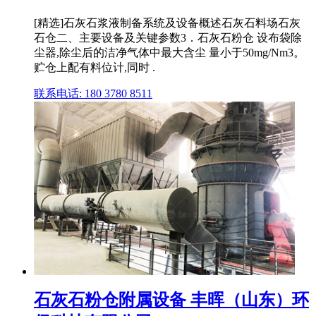
[精选]石灰石浆液制备系统及设备概述石灰石料场石灰
石仓二、主要设备及关键参数3．石灰石粉仓 设布袋除
尘器,除尘后的洁净气体中最大含尘 量小于50mg/Nm3。
贮仓上配有料位计,同时 .
联系电话: 180 3780 8511
石灰石粉仓附属设备 丰晖（山东）环