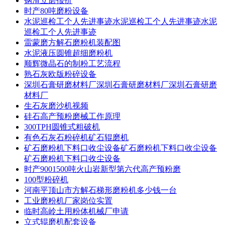
钢渣立磨报价
时产80吨磨粉设备
水泥巡检工个人先进事迹水泥巡检工个人先进事迹水泥
巡检工个人先进事迹
雷蒙磨方解石磨粉机装配图
水泥液压圆锥超细磨粉机
顺辉微晶石的制粉工艺流程
熟石灰欧版粉碎设备
深圳石膏研磨材料厂深圳石膏研磨材料厂深圳石膏研磨
材料厂
生石灰磨沙机视频
硅石高产预粉磨械工作原理
300TPH圆锥式粗破机
有色石灰石粉碎机矿石辊磨机
矿石磨粉机下料口收尘设备矿石磨粉机下料口收尘设备
矿石磨粉机下料口收尘设备
时产9001500吨火山岩新型第六代高产预粉磨
100型粉碎机
河南平顶山市方解石梯形磨粉机多少钱一台
工业磨粉机厂家岗位实置
临时高岭土用粉体机械厂申请
立式辊磨机配套设备