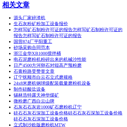
相关文章
源头厂家碎渣机
生石灰粉矿粉加工设备报价
怎样写矿石制粉许可证的报告怎样写矿石制粉许可证的
报告怎样写矿石制粉许可证的报告
国营874厂平阳重工
砂场采购合同范本
浙江金华XB1000搅拌桶
电石泥磨粉机粉碎出来的机械沙性能
日产4500方河卵石对辊高产预粉磨
石膏粉路受赞誉文章
辽宁抚顺市白云石立式磨规格
24x8米磨机钢球级配装载量磨粉机设备
制作硅酸盐设备
锡林浩特露天神华煤矿
微粉磨广西白云山牌
石灰石石灰岩1000矿石磨粉机辽宁
硅石石灰石深加工设备价格硅石石灰石深加工设备价格
硅石石灰石深加工设备价格
立式制沙欧版磨粉机MTW