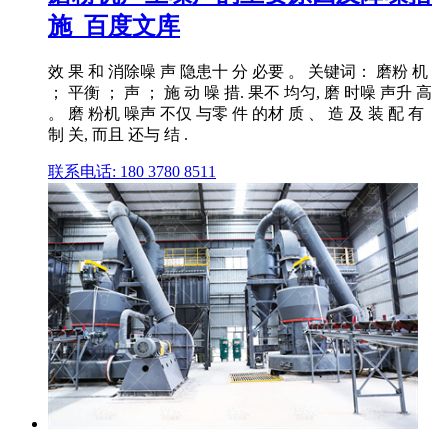
施_百度文库
效 果 和 消除噪 声 隐患十 分 必要 。 关键词： 磨粉 机
； 平衡 ； 声 ； 施 动 噪 措. 果不 均匀, 磨 时噪 声升 高
。 磨 粉机 噪声 不仅 与零 件 的材 质 、 造 及 装 配 有
制 关, 而且 还与 结 .
联系电话: 180 3780 8511