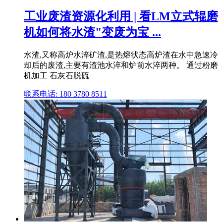
工业废渣资源化利用 | 看LM立式辊磨
机如何将水渣"变废为宝 ...
水渣,又称高炉水淬矿渣,是热熔状态高炉渣在水中急速冷
却后的废渣,主要有渣池水淬和炉前水淬两种。 通过粉磨
机加工 石灰石脱硫
联系电话: 180 3780 8511