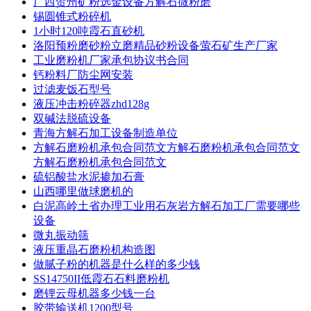
广西贺州矿粉选金设备方解石微粉磨
锡圆锥式粉碎机
1小时120吨霞石直砂机
洛阳预粉磨砂粉立磨精品砂粉设备萤石矿生产厂家
工业磨粉机厂家承包协议书合同
钙粉料厂防尘网安装
过滤麦饭石型号
液压冲击粉碎器zhd128g
双碱法脱硫设备
青海方解石加工设备制造单位
方解石磨粉机承包合同范文方解石磨粉机承包合同范文
方解石磨粉机承包合同范文
硫铝酸盐水泥掺加石膏
山西哪里做球磨机的
白泥高岭土省办理工业用石灰岩方解石加工厂需要哪些
设备
微丸振动筛
液压重晶石磨粉机构造图
做腻子粉的机器是什么样的多少钱
SS14750II低霞石石料磨粉机
磨锂云母机器多少钱一台
胶带输送机1200型号