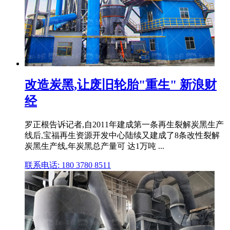
改造炭黑,让废旧轮胎"重生" 新浪财
经
罗正根告诉记者,自2011年建成第一条再生裂解炭黑生产
线后,宝福再生资源开发中心陆续又建成了8条改性裂解
炭黑生产线,年炭黑总产量可 达1万吨 ...
联系电话: 180 3780 8511