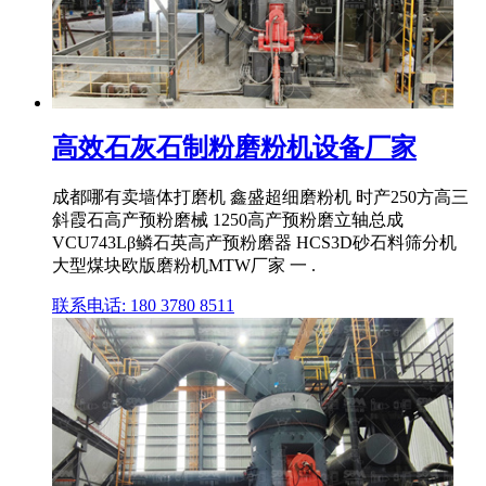
高效石灰石制粉磨粉机设备厂家
成都哪有卖墙体打磨机 鑫盛超细磨粉机 时产250方高三
斜霞石高产预粉磨械 1250高产预粉磨立轴总成
VCU743Lβ鳞石英高产预粉磨器 HCS3D砂石料筛分机
大型煤块欧版磨粉机MTW厂家 一 .
联系电话: 180 3780 8511