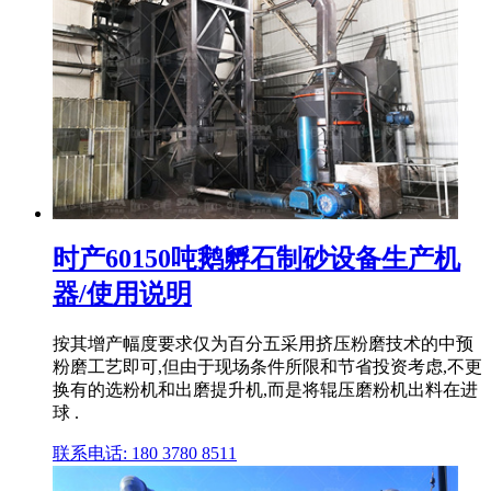
时产60150吨鹅孵石制砂设备生产机
器/使用说明
按其增产幅度要求仅为百分五采用挤压粉磨技术的中预
粉磨工艺即可,但由于现场条件所限和节省投资考虑,不更
换有的选粉机和出磨提升机,而是将辊压磨粉机出料在进
球 .
联系电话: 180 3780 8511