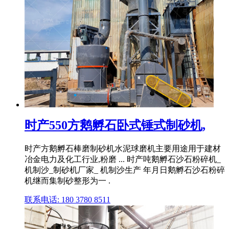
时产550方鹅孵石卧式锤式制砂机,
时产方鹅孵石棒磨制砂机水泥球磨机主要用途用于建材
冶金电力及化工行业,粉磨 ... 时产吨鹅孵石沙石粉碎机_
机制沙_制砂机厂家_ 机制沙生产 年月日鹅孵石沙石粉碎
机继而集制砂整形为一 .
联系电话: 180 3780 8511