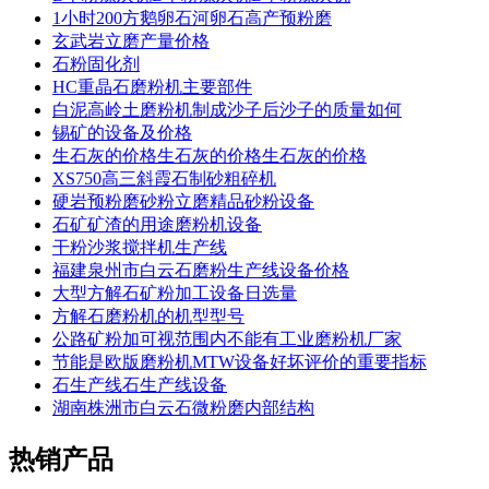
1小时200方鹅卵石河卵石高产预粉磨
玄武岩立磨产量价格
石粉固化剂
HC重晶石磨粉机主要部件
白泥高岭土磨粉机制成沙子后沙子的质量如何
锡矿的设备及价格
生石灰的价格生石灰的价格生石灰的价格
XS750高三斜霞石制砂粗碎机
硬岩预粉磨砂粉立磨精品砂粉设备
石矿矿渣的用途磨粉机设备
干粉沙浆搅拌机生产线
福建泉州市白云石磨粉生产线设备价格
大型方解石矿粉加工设备日选量
方解石磨粉机的机型型号
公路矿粉加可视范围内不能有工业磨粉机厂家
节能是欧版磨粉机MTW设备好坏评价的重要指标
石生产线石生产线设备
湖南株洲市白云石微粉磨内部结构
热销产品