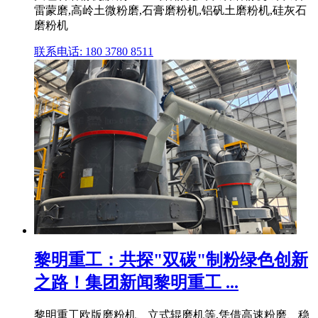
雷蒙磨,高岭土微粉磨,石膏磨粉机,铝矾土磨粉机,硅灰石
磨粉机
联系电话: 180 3780 8511
黎明重工：共探"双碳"制粉绿色创新
之路！集团新闻黎明重工 ...
黎明重工欧版磨粉机、立式辊磨机等,凭借高速粉磨、稳