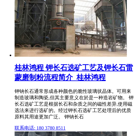
桂林鸿程 钾长石选矿工艺及钾长石雷
蒙磨制粉流程简介_桂林鸿程
钾钠长石通常形成各种颜色的脆性玻璃状晶体。可用来
制造玻璃和陶瓷,但其主要意义在於是一种造岩矿物。 钾
长石选矿工艺是根据长石和杂质之间的磁性差异,使用磁
选法来进行选矿的。经过钾长石选矿工艺处理后的优质
原料其用途更加广泛。 钾钠长石
联系电话: 180 3780 8511