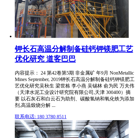
钾长石高温分解制备硅钙钾镁肥工艺
优化研究 道客巴巴
内容提示： 24 第42卷第5期 非金属矿 年9月 NonMetallic
Mines September, 2019钾长石高温分解制备硅钙钾镁肥工
艺优化研究吴秋生 梁世栋 李小燕 吴锡林 俞为民 万夫伟
（天津水泥工业设计研究院有限公司,天津 300400）摘
要 以石灰石和白云石为助剂、碳酸氢钠和氧化铁为添加
剂,高温煅烧分解 ...
联系电话: 180 3780 8511