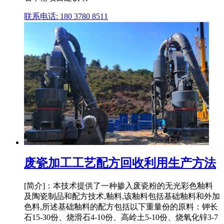
联系电话: 180 3780 8511
废瓷加工工艺配方回收利用生产方法
[简介]：本技术提供了一种掺入废瓷粉的无光彩色釉料
及陶瓷制品和配方技术,釉料,该釉料包括基础釉料和外加
色料,所述基础釉料的配方包括以下重量份的原料：钾长
石15‑30份、烧滑石4‑10份、高岭土5‑10份、烧氧化锌3‑7