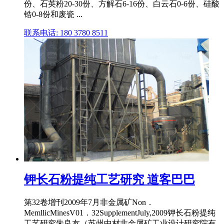
份、石英粉20‑30份、方解石6‑16份、白云石0‑6份、硅酸
锆0‑8份和废瓷 ...
联系电话: 180 3780 8511
钾长石粉提纯工艺研究 道客巴巴
第32卷增刊2009年7月非金属矿Non．
MemllicMinesV01．32SupplementJuly,2009钾长石粉提纯
工艺研究朱良友（苏州中材非金属矿工业设计研究院有