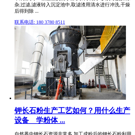
杂,过滤,滤液转入沉淀池中,取滤渣用清水进行冲洗,干燥
后得到除 ...
联系电话: 180 3780 8511
钾长石粉生产工艺如何？用什么生产
设备 _ 学粉体 ...
自然界中钾长石资源非常多,加工成粉后的钾长石粉利用