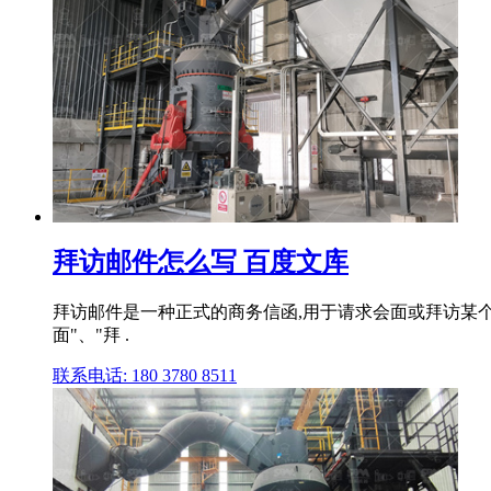
拜访邮件怎么写 百度文库
拜访邮件是一种正式的商务信函,用于请求会面或拜访某个
面"、"拜 .
联系电话: 180 3780 8511