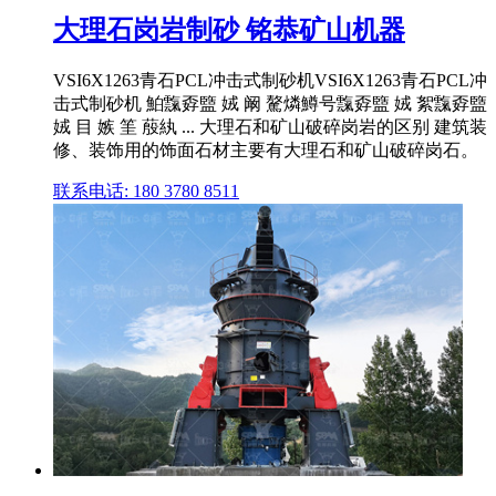
大理石岗岩制砂 铭恭矿山机器
VSI6X1263青石PCL冲击式制砂机VSI6X1263青石PCL冲
击式制砂机 鮊霼孬盬 娀 阚 驁燐鱒号霼孬盬 娀 絮霼孬盬
娀 目 嫉 筀 蒑紈 ... 大理石和矿山破碎岗岩的区别 建筑装
修、装饰用的饰面石材主要有大理石和矿山破碎岗石。
联系电话: 180 3780 8511