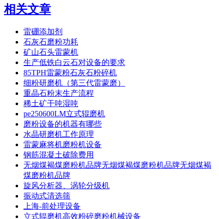
相关文章
雷硼添加剂
石灰石磨粉功耗
矿山石头雷蒙机
生产低铁白云石对设备的要求
85TPH雷蒙粉石灰石粉碎机
细粉研磨机（第三代雷蒙磨）
重晶石粉末生产流程
稀土矿干吨湿吨
pe250600LM立式辊磨机
磨粉设备的机器有哪些
水晶研磨机工作原理
雷蒙麻将机磨粉机设备
钢筋混凝土破除费用
无烟煤褐煤磨粉机品牌无烟煤褐煤磨粉机品牌无烟煤褐
煤磨粉机品牌
旋风分析器、涡轮分级机
振动式清选筛
上海-前处理设备
立式辊磨机高效粉碎磨粉机械设备