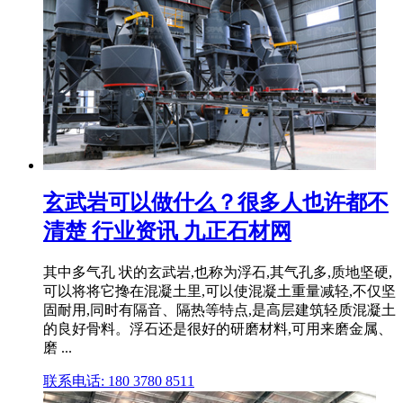
玄武岩可以做什么？很多人也许都不
清楚 行业资讯 九正石材网
其中多气孔 状的玄武岩,也称为浮石,其气孔多,质地坚硬,
可以将将它搀在混凝土里,可以使混凝土重量减轻,不仅坚
固耐用,同时有隔音、隔热等特点,是高层建筑轻质混凝土
的良好骨料。浮石还是很好的研磨材料,可用来磨金属、
磨 ...
联系电话: 180 3780 8511