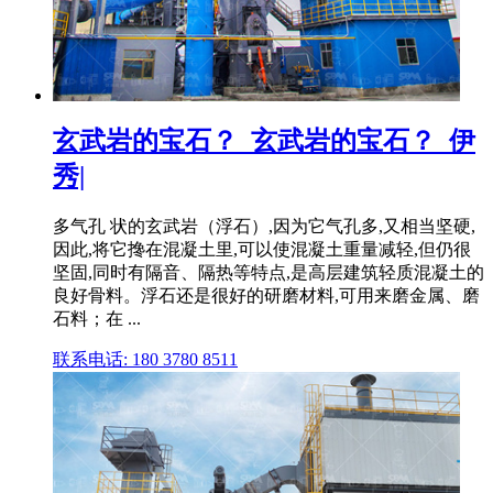
玄武岩的宝石？_玄武岩的宝石？_伊
秀|
多气孔 状的玄武岩（浮石）,因为它气孔多,又相当坚硬,
因此,将它搀在混凝土里,可以使混凝土重量减轻,但仍很
坚固,同时有隔音、隔热等特点,是高层建筑轻质混凝土的
良好骨料。浮石还是很好的研磨材料,可用来磨金属、磨
石料；在 ...
联系电话: 180 3780 8511