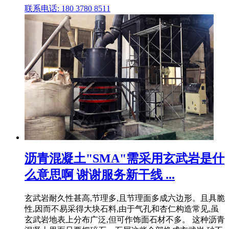
联系电话: 180 3780 8511
沥青混凝土"SMA"需采用玄武岩是什
么意思啊 谢谢服务新干线 ...
玄武岩耐久性甚高,节理多,且节理面多成六边形。且具脆
性,因而不易采得大块石料,由于气孔和杏仁构造常见,虽
玄武岩地表上分布广泛,但可作饰面石材不多。 这种沥青