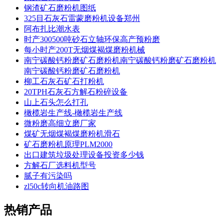
钢渣矿石磨粉机图纸
325目石灰石雷蒙磨粉机设备郑州
阿布扎比潮水表
时产300500吨砂石立轴环保高产预粉磨
每小时产200T无烟煤褐煤磨粉机械
南宁碳酸钙粉磨矿石磨粉机南宁碳酸钙粉磨矿石磨粉机
南宁碳酸钙粉磨矿石磨粉机
柳工石灰石矿石打粉机
20TPH石灰石方解石粉碎设备
山上石头怎么打孔
橄榄岩生产线-橄榄岩生产线
微粉磨高细立磨厂家
煤矿无烟煤褐煤磨粉机滑石
矿石磨粉机原理PLM2000
出口建筑垃圾处理设备投资多少钱
方解石厂选料机型号
腻子有污染吗
zl50c转向机油路图
热销产品