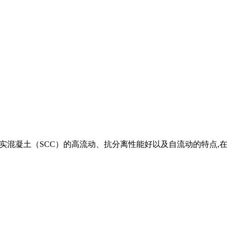
C）,是利用自密实混凝土（SCC）的高流动、抗分离性能好以及自流动的特