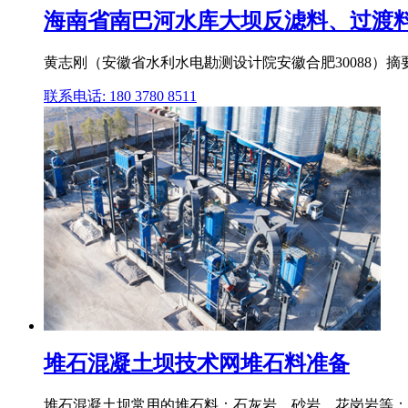
海南省南巴河水库大坝反滤料、过渡料
黄志刚（安徽省水利水电勘测设计院安徽合肥30088）
联系电话: 180 3780 8511
堆石混凝土坝技术网堆石料准备
堆石混凝土坝常用的堆石料：石灰岩、砂岩、花岗岩等；