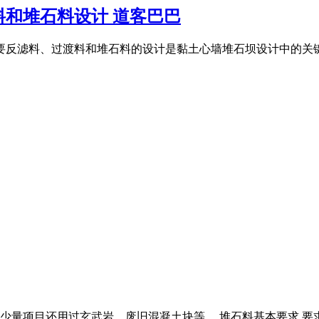
和堆石料设计 道客巴巴
摘要反滤料、过渡料和堆石料的设计是黏土心墙堆石坝设计中的关键
少量项目还用过玄武岩、废旧混凝土块等。 堆石料基本要求 要