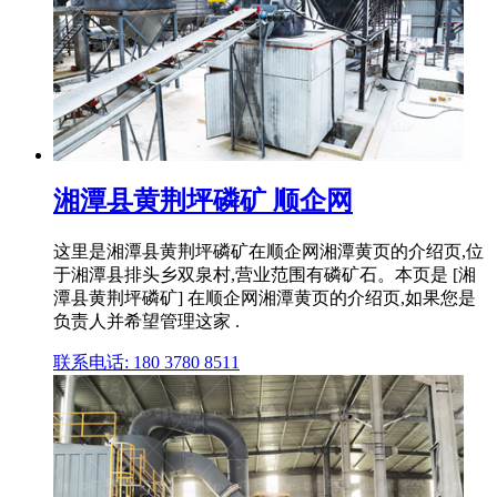
湘潭县黄荆坪磷矿 顺企网
这里是湘潭县黄荆坪磷矿在顺企网湘潭黄页的介绍页,位
于湘潭县排头乡双泉村,营业范围有磷矿石。本页是 [湘
潭县黄荆坪磷矿] 在顺企网湘潭黄页的介绍页,如果您是
负责人并希望管理这家 .
联系电话: 180 3780 8511