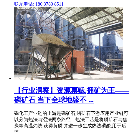
联系电话: 180 3780 8511
【行业洞察】资源禀赋,拥矿为王——
磷矿石 当下全球地缘不 ...
磷化工产业链的上游是磷矿石,磷矿石下游应用产业链可
以分为热法与湿法两条路径：热法工艺是将磷矿石与焦
炭等高温灼烧,获得黄磷,并进一步生成热法磷酸,用于后
续 .