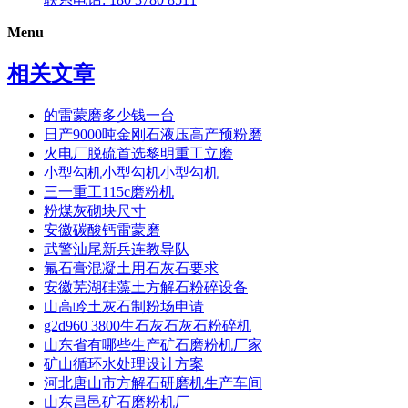
Menu
相关文章
的雷蒙磨多少钱一台
日产9000吨金刚石液压高产预粉磨
火电厂脱硫首选黎明重工立磨
小型勾机小型勾机小型勾机
三一重工115c磨粉机
粉煤灰砌块尺寸
安徽碳酸钙雷蒙磨
武警汕尾新兵连教导队
氟石膏混凝土用石灰石要求
安徽芜湖硅藻土方解石粉碎设备
山高岭土灰石制粉场申请
g2d960 3800生石灰石灰石粉碎机
山东省有哪些生产矿石磨粉机厂家
矿山循环水处理设计方案
河北唐山市方解石研磨机生产车间
山东昌邑矿石磨粉机厂