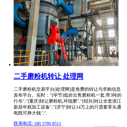
二手磨粉机转让 处理网
二手磨粉机交易平台[处理网]是免费的转让与求购信息
发布平台。实时："[毕节]低价出售磨粉机一套,带3吨的
行吊","[重庆]转让磨粉机,环辊磨","[绍兴]转让全套浙江
新昌年糕加工设备","[济宁]转让14万上的只需要零头通
电既可挣大钱",".
联系电话: 180 3780 8511