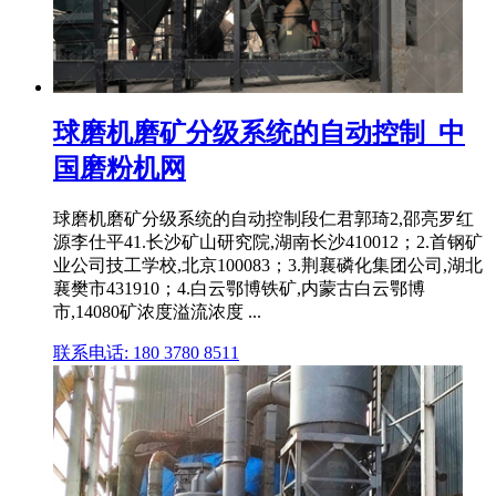
球磨机磨矿分级系统的自动控制_中
国磨粉机网
球磨机磨矿分级系统的自动控制段仁君郭琦2,邵亮罗红
源李仕平41.长沙矿山研究院,湖南长沙410012；2.首钢矿
业公司技工学校,北京100083；3.荆襄磷化集团公司,湖北
襄樊市431910；4.白云鄂博铁矿,内蒙古白云鄂博
市,14080矿浓度溢流浓度 ...
联系电话: 180 3780 8511