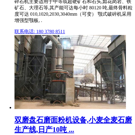
碎石机主要适用于中等或超硬矿石和石头,如花岗岩、铁
矿石、大理石等,其产能可达每小时 80120 吨,最终骨料粒
度可达 010,1020,2030,3040mm（可变） 颚式破碎机采用
增强型颚板, .
联系电话: 180 3780 8511
双磨盘石磨面粉机设备,小麦全麦石磨
生产线,日产10吨 ...