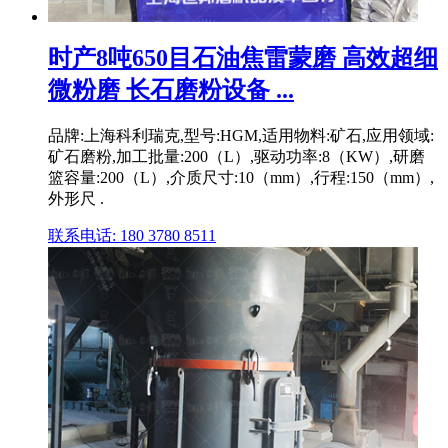
时产8吨650目石油焦雷蒙磨 高效超细
微粉磨 长石磨粉设备 ...
品牌:上海科利瑞克,型号:HGM,适用物料:矿石,应用领域:
矿石磨粉,加工批量:200（L）,驱动功率:8（KW）,研磨
篮容量:200（L）,介质尺寸:10（mm）,行程:150（mm）,
外形尺 .
联系电话: 180 3780 8511