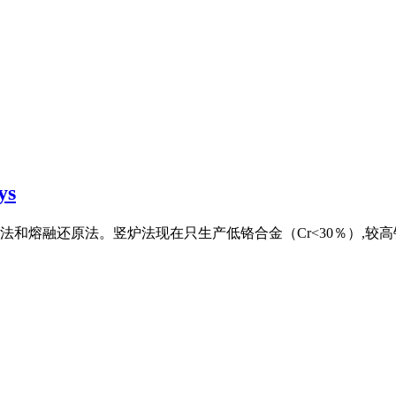
ys
熔融还原法。竖炉法现在只生产低铬合金（Cr<30％）,较高铬含