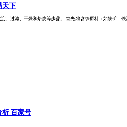
易天下
淀、过滤、干燥和焙烧等步骤。 首先,将含铁原料（如铁矿、铁渣
析 百家号