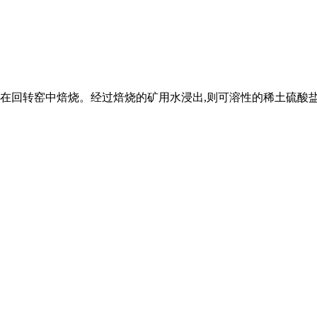
合在回转窑中焙烧。经过焙烧的矿用水浸出,则可溶性的稀土硫酸盐就