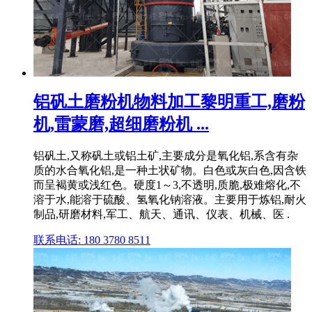
铝矾土磨粉机物料加工黎明重工,磨粉
机,雷蒙磨,超细磨粉机 ...
铝矾土,又称矾土或铝土矿,主要成分是氧化铝,系含有杂
质的水合氧化铝,是一种土状矿物。白色或灰白色,因含铁
而呈褐黄或浅红色。硬度1～3,不透明,质脆,极难熔化,不
溶于水,能溶于硫酸、氢氧化钠溶液。主要用于炼铝,耐火
制品,研磨材料,军工、航天、通讯、仪表、机械、医 .
联系电话: 180 3780 8511