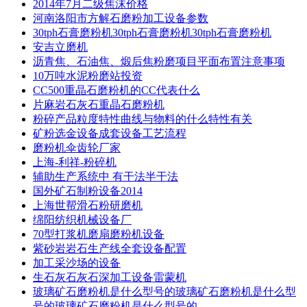
2014年7月二级焦沫价格
河南洛阳市方解石磨粉加工设备参数
30tph石膏磨粉机30tph石膏磨粉机30tph石膏磨粉机
安吉立磨机
沥青焦、石油焦、煅后焦粉磨项目平面布置注意事项
10万吨水泥粉磨站投资
CC500重晶石磨粉机的CC代表什么
片麻岩石灰石重晶石磨粉机
粉碎产品粒度特性曲线与物料的什么特性有关
矿粉选金设备成套设备工艺流程
磨粉机伞齿轮厂家
上海-利祥-粉碎机
辅助生产系统中 有干法半干法
国外矿石制粉设备2014
上海世帮滑石粉研磨机
绵阳纺织机械设备厂
70型打浆机磨扇磨粉机设备
紫砂岩岩石生产线全套设备配置
加工采沙场的设备
生石灰石灰石深加工设备雷蒙机
玻璃矿石磨粉机是什么型号的玻璃矿石磨粉机是什么型
号的玻璃矿石磨粉机是什么型号的