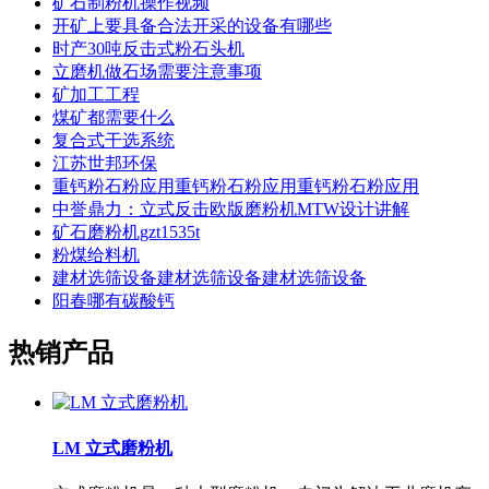
矿石制粉机操作视频
开矿上要具备合法开采的设备有哪些
时产30吨反击式粉石头机
立磨机做石场需要注意事项
矿加工工程
煤矿都需要什么
复合式干选系统
江苏世邦环保
重钙粉石粉应用重钙粉石粉应用重钙粉石粉应用
中誉鼎力：立式反击欧版磨粉机MTW设计讲解
矿石磨粉机gzt1535t
粉煤给料机
建材选筛设备建材选筛设备建材选筛设备
阳春哪有碳酸钙
热销产品
LM 立式磨粉机