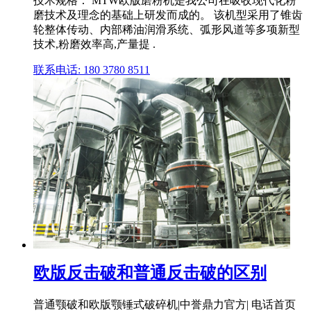
技术规格： MTW欧版磨粉机是我公司在吸收现代化粉
磨技术及理念的基础上研发而成的。 该机型采用了锥齿
轮整体传动、内部稀油润滑系统、弧形风道等多项新型
技术,粉磨效率高,产量提 .
联系电话: 180 3780 8511
欧版反击破和普通反击破的区别
普通颚破和欧版颚锤式破碎机|中誉鼎力官方| 电话首页