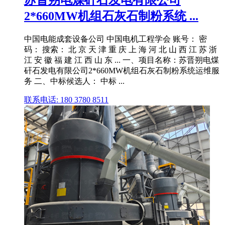
2*660MW机组石灰石制粉系统 ...
中国电能成套设备公司 中国电机工程学会 账号： 密
码： 搜索： 北 京 天 津 重 庆 上 海 河 北 山 西 江 苏 浙
江 安 徽 福 建 江 西 山 东 ... 一、项目名称：苏晋朔电煤
矸石发电有限公司2*660MW机组石灰石制粉系统运维服
务 二、中标候选人： 中标 ...
联系电话: 180 3780 8511