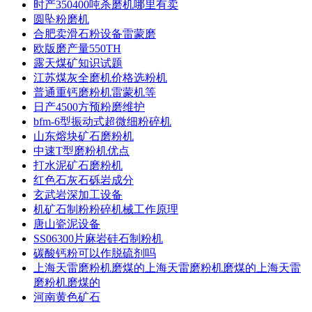
时产350400吨杀磨机哪里有卖
圆坠粉磨机
合肥卖滑石粉设备雷蒙磨
欧版磨产量550TH
露天煤矿知识试题
江苏煤灰全磨机价格选粉机
普通重钙磨粉机雷蒙机等
日产4500方预粉磨维护
bfm-6型振动式超微细粉碎机
山东熔块矿石磨粉机
中速T型磨粉机优点
打水泥矿石磨粉机
红色石灰石砾岩成分
玄武岩深加工设备
机矿石制粉粉碎机械工作原理
唐山瓷泥设备
SS06300片麻岩硅石制粉机
碳酸钙粉可以作脱硫剂吗
上海天雷磨粉机磨煤的上海天雷磨粉机磨煤的上海天雷
磨粉机磨煤的
河南黄色矿石