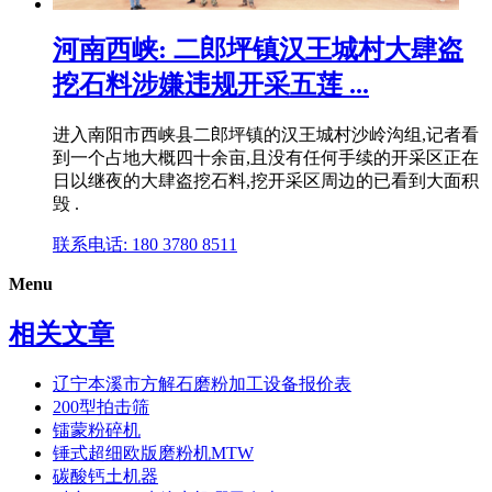
河南西峡: 二郎坪镇汉王城村大肆盗
挖石料涉嫌违规开采五莲 ...
进入南阳市西峡县二郎坪镇的汉王城村沙岭沟组,记者看
到一个占地大概四十余亩,且没有任何手续的开采区正在
日以继夜的大肆盗挖石料,挖开采区周边的已看到大面积
毁 .
联系电话: 180 3780 8511
Menu
相关文章
辽宁本溪市方解石磨粉加工设备报价表
200型拍击筛
镭蒙粉碎机
锤式超细欧版磨粉机MTW
碳酸钙土机器