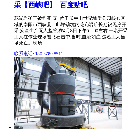
采【西峡吧】_百度贴吧
花岗岩矿工被炸死,花..位于伏牛山世界地质公园核心区
域的南阳市西峡县二郎坪镇境内花岗岩矿长期被无序开
采,安全生产无人监管,在4月8日下午5：00左右,一名开采
工人在作业现场被飞石击中,当时,血流如注,这名工人当
场死亡。现场
联系电话: 180 3780 8511