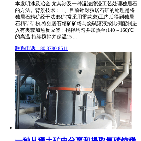
本发明涉及冶金,尤其涉及一种湿法磨浸工艺处理独居石
的方法。背景技术： 1、目前针对独居石矿的处理是将
独居石精矿经干法磨矿(常采用雷蒙磨)工序后得到独居
石精矿矿粉,将独居石精矿矿粉与烧碱溶液按比例配制进
入有夹套加热反应釜；搅拌均匀并加热至(140～160)℃
的高温,持续搅拌并保温15 ...
联系电话: 180 3780 8511
一种从稀土矿中分离和提取氟碳铈稀