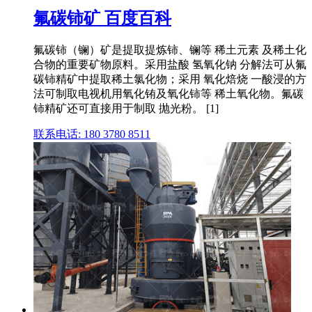
氟碳铈矿 百度百科
氟碳铈（镧）矿是提取提炼铈、镧等 稀土元素 及稀土化
合物的重要矿物原料。采用盐酸 氢氧化钠 分解法可从氟
碳铈精矿中提取稀土氯化物；采用 氧化焙烧 一酸浸的方
法可制取电视机用氧化铕及氧化铈等 稀土氧化物。氟碳
铈精矿还可直接用于制取 抛光粉。 [1]
联系电话: 180 3780 8511