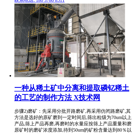
联系电话: 180 3780 8511
一种从稀土矿中分离和提取磷钇稀土
的工艺的制作方法 X技术网
步骤2)磨矿：先采用分批开路磨矿,再采用仿闭路磨矿,其
方法是选好的原矿磨到一定时间后,筛出粒级为70um以上
产品,筛上产品再磨,再磨时的水量应按筛上产品重量和磨
原矿时的磨矿浓度添加,待到50um的矿粉含量达到80％以